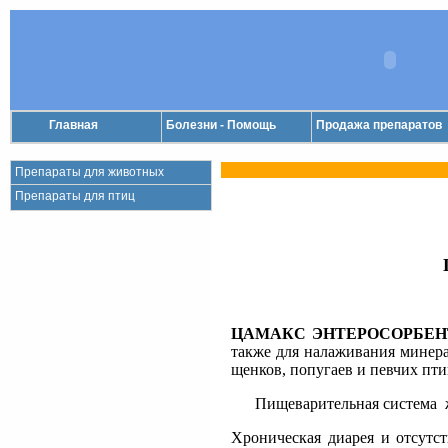
Главная
Болезни - Помощь
Продажа препаратов
Препараты для животных
Препараты для птиц
ЦАМАКС
ЭНТЕРОСОРБЕН
также для налаживания минера
щенков, попугаев и певчих пти
Пищеварительная система живо
Хроническая диарея и отсутс