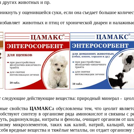
ы других животных и пр.
кнуть у ощенившейся суки, если она съедает большое количест
избавляет животных и птиц от хронической диареи и налажива
 следующие действующие вещества: природный минерал - цеоли
ные свойства
ЦАМАКС
а обусловлены тем, что цеолит являе
обствуют синтезу в организме ряда аминокислот и связаны с р
уть, радионуклиды, нитраты и фенолы, очищает организм от шла
изму микроэлементов, таких как калий, натрий, кальций, маг
себя вредные вещества и тяжёлые металлы, он отдает организму