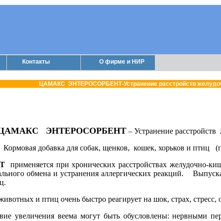
Контакты
О фирме и НИР
ЦАМАКС ЭНТЕРОСОРБЕНТ-Устранение расстройств желудочн
ЦАМАКС ЭНТЕРОСОРБЕНТ
– Устранение расстройств 
Кормовая добавка для собак, щенков, кошек, хорьков и птиц (п
Т
применяется при хронических расстройствах желудочно-
киш
льного обмена и устранения аллергических реакций. Выпускае
ц.
тных и птиц очень быстро реагирует на шок, страх, стресс, 
твие увеличения веема могут быть обусловлены: нервными п